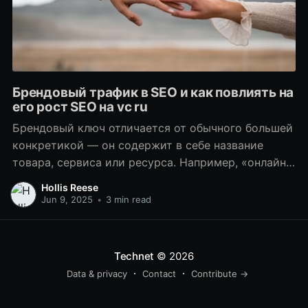
Брендовый трафик в SEO и как повлиять на
его рост SEO на vc ru
Брендовый ключ отличается от обычного большей
конкретикой — он содержит в себе название
товара, сервиса или ресурса. Например, «онлайн
казино играть» — это обычный ключ, а «казино
Hollis Reese
вулкан» — брендовый. Все чаще компании отдают
Jun 9, 2025
•
3 min read
поисковое продвижение на аутсорс. Брендовый
трафик полезен не только для коммерческих
сайтов, но и для информационных
Technet
© 2026
площадок.Пользователи, сохраняя
Data & privacy
Contact
Contribute →